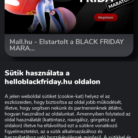
Mall.hu - Elstartolt a BLACK FRIDAY
MARA...
Sütik használata a
helloblackfriday.hu oldalon
A jelen weboldal sütiket (cookie-kat) helyez el az
eszközeiden, hogy biztosítsa az oldal jobb működését,
illetve, hogy segítsen nekünk és partnereinknek átlátni,
hogyan használod az oldalunkat. Amennyiben folytatod az
oldal használatát (kattintasz, navigálsz, görgetsz az
Szakmai partnerünk:
oldalon) illetve ha eltávolítod ezt a sütikre vonatkozó
figyelmeztetést, az a sütik alkalmazásához és
használatához való hozzájárulásnak minősül. A sütikkel és