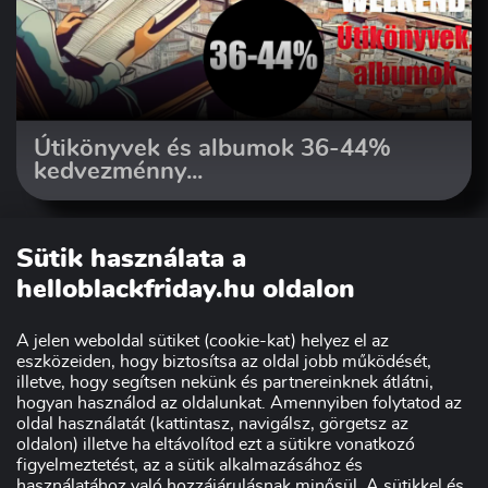
Útikönyvek és albumok 36-44%
kedvezménny...
Sütik használata a
helloblackfriday.hu oldalon
A jelen weboldal sütiket (cookie-kat) helyez el az
eszközeiden, hogy biztosítsa az oldal jobb működését,
illetve, hogy segítsen nekünk és partnereinknek átlátni,
hogyan használod az oldalunkat. Amennyiben folytatod az
oldal használatát (kattintasz, navigálsz, görgetsz az
Szakmai partnerünk:
oldalon) illetve ha eltávolítod ezt a sütikre vonatkozó
figyelmeztetést, az a sütik alkalmazásához és
használatához való hozzájárulásnak minősül. A sütikkel és