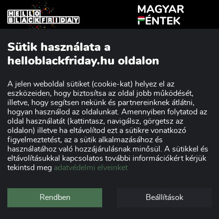
Sütik használata a
Szakmai partnerünk:
helloblackfriday.hu oldalon
A jelen weboldal sütiket (cookie-kat) helyez el az
eszközeiden, hogy biztosítsa az oldal jobb működését,
Impresszum
Adatvédelmi nyilatkozat
illetve, hogy segítsen nekünk és partnereinknek átlátni,
Kereskedőknek
Szponzorok
hogyan használod az oldalunkat. Amennyiben folytatod az
oldal használatát (kattintasz, navigálsz, görgetsz az
oldalon) illetve ha eltávolítod ezt a sütikre vonatkozó
figyelmeztetést, az a sütik alkalmazásához és
használatához való hozzájárulásnak minősül. A sütikkel és
eltávolításukkal kapcsolatos további információkért kérjük
tekintsd meg
adatvédelmi elveinket
Rendben
Beállítások