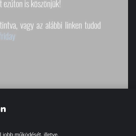
on
 jobb működését, illetve,