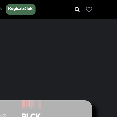
k
Regisztrálok!
lgató