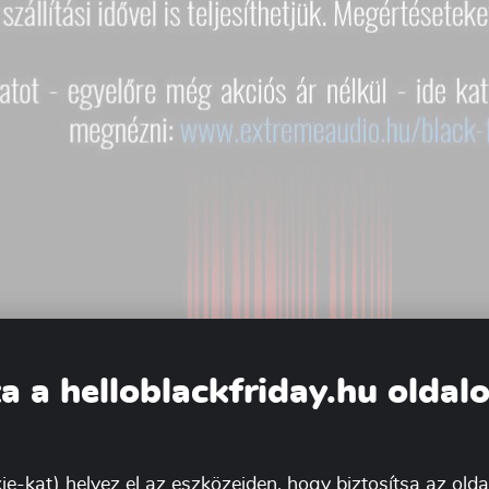
a a helloblackfriday.hu oldal
ie-kat) helyez el az eszközeiden, hogy biztosítsa az oldal