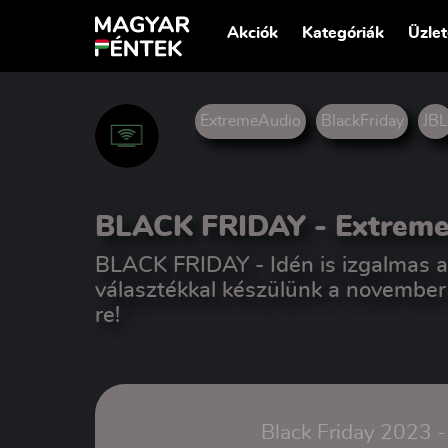
Akciók
Kategóriák
Üzle
ExtremeAudio
BlackFriday
JB
BLACK FRIDAY - Extrem
BLACK FRIDAY - Idén is izgalmas a
választékkal készülünk a november
re!
Black Friday 2023 