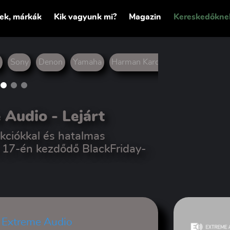
tek, márkák
Kik vagyunk mi?
Magazin
Kereskedőkne
L
Sony
Denon
Yamaha
Harman Kardon
Hi-Fi
fejhal
e Audio
- Lejárt
kciókkal és hatalmas
 17-én kezdődő BlackFriday-
-
Extreme Audio