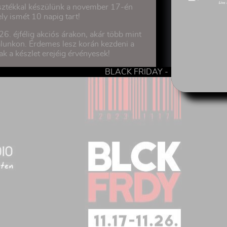
asztékkal készülünk a november 17-én
y ismét 10 napig tart!
. éjfélig akciós árakon, akár több mint
unkon. Érdemes lesz korán kezdeni a
ak a készlet erejéig érvényesek!
BLACK FRIDAY -