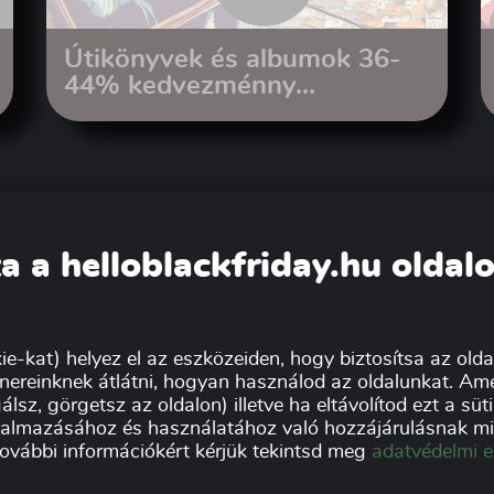
Útikönyvek és albumok 36-
44% kedvezménny...
a a helloblackfriday.hu oldal
ie-kat) helyez el az eszközeiden, hogy biztosítsa az oldal
nereinknek átlátni, hogyan használod az oldalunkat. Ame
álsz, görgetsz az oldalon) illetve ha eltávolítod ezt a sü
lkalmazásához és használatához való hozzájárulásnak min
további információkért kérjük tekintsd meg
adatvédelmi e