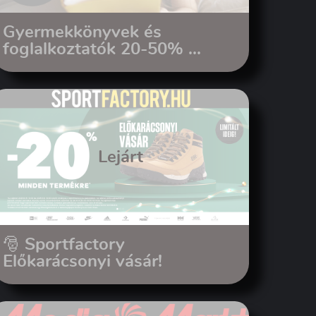
Gyermekkönyvek és
foglalkoztatók 20-50% ...
Lejárt
🎅 Sportfactory
Előkarácsonyi vásár!