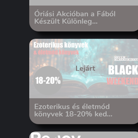
Óriási Akcióban a Fából
Készült Különleg...
Lejárt
Ezoterikus és életmód
könyvek 18-20% ked...