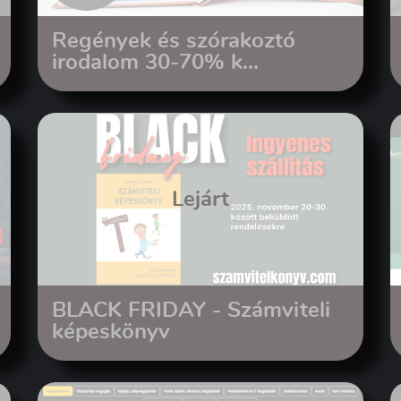
Regények és szórakoztó
irodalom 30-70% k...
Lejárt
BLACK FRIDAY - Számviteli
képeskönyv