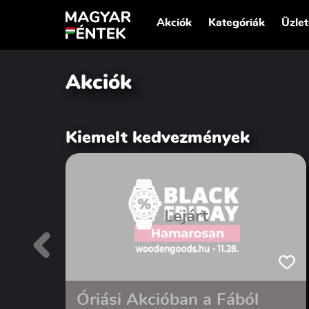
Akciók
Kategóriák
Üzle
Akciók
Kiemelt kedvezmények
Lejárt
Óriási Akcióban a Fából