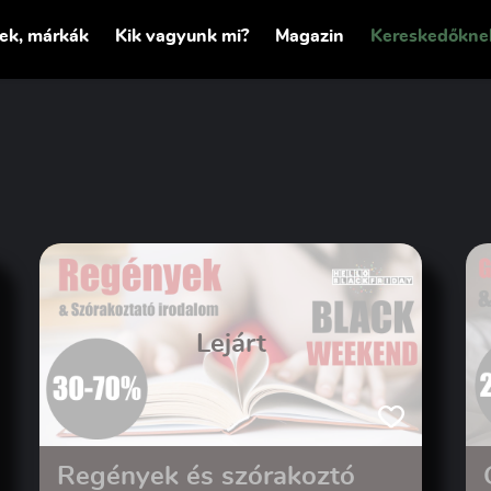
tek, márkák
Kik vagyunk mi?
Magazin
Kereskedőkne
Lejárt
Regények és szórakoztó