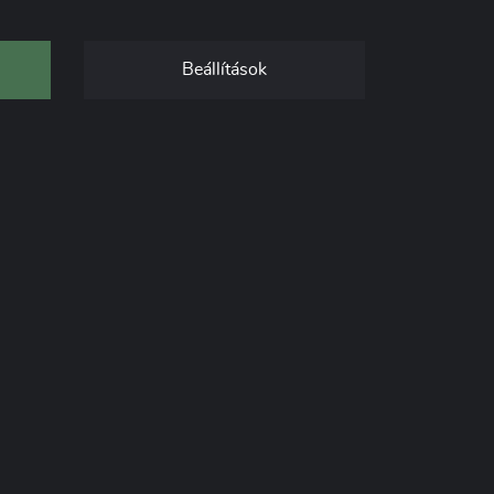
Lejárt
Beállítások
Led reflektor akció -
Leddiszkont
Lejárt