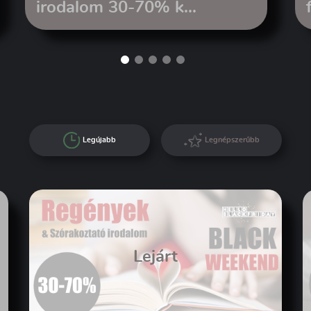
irodalom 30-70% k...
Legújabb
Legnépszerűbb
Lejárt