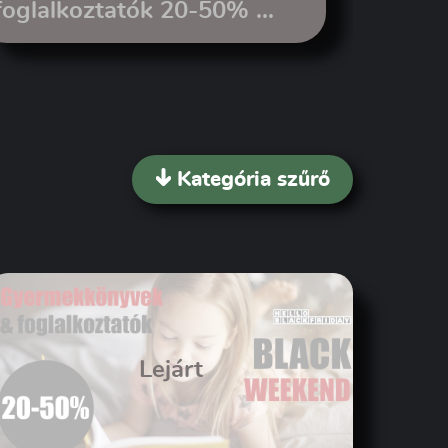
foglalkoztatók 20-50% ...
könyv
Kategória szűrő
Lejárt