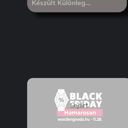
Készült Különleg...
Lejárt