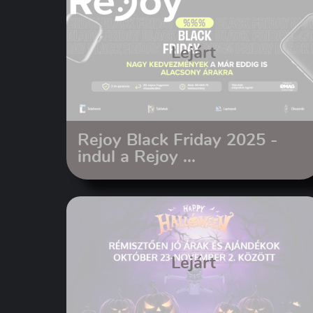
Lejárt
Rejoy Black Friday 2025 -
indul a Rejoy ...
Lejárt