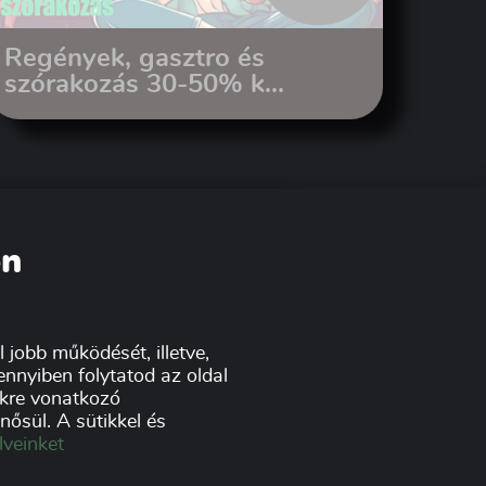
Regények, gasztro és
szórakozás 30-50% k...
on
 jobb működését, illetve,
nnyiben folytatod az oldal
tikre vonatkozó
ősül. A sütikkel és
lveinket