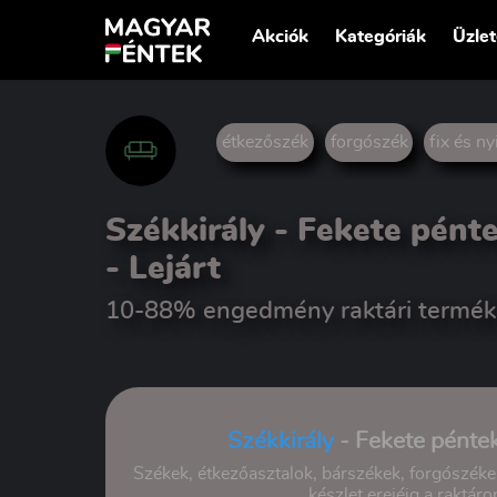
Akciók
Kategóriák
Üzle
étkezőszék
forgószék
fix és n
Székkirály - Fekete pén
- Lejárt
10-88% engedmény raktári termék
Székkirály
- Fekete pénte
Székek, étkezőasztalok, bárszékek, forgószé
készlet erejéig a raktár