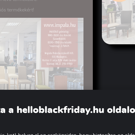
ciós termékekért!
a a helloblackfriday.hu oldal