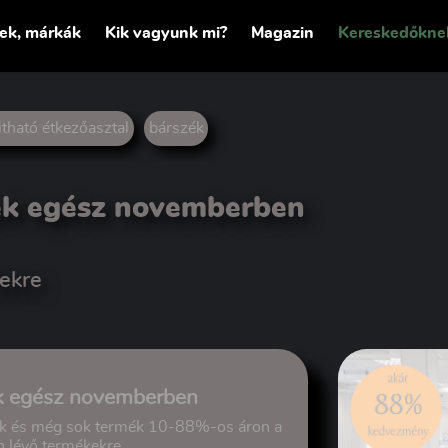
tek, márkák
Kik vagyunk mi?
Magazin
Kereskedőkne
yitható étkezőasztal
bárszék
tek egész novemberben
ekre
k egész novemberben
kek és még sok termék 10-88%-os áron a
on lévő termékekre.