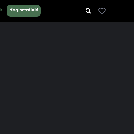
k
Regisztrálok!
yami
InFace
Zhibai
Wanbo