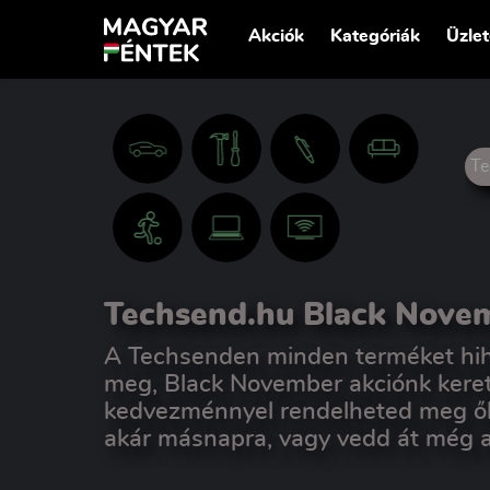
Akciók
Kategóriák
Üzle
Te
Techsend.hu Black Nove
A Techsenden minden terméket hihe
meg, Black November akciónk keret
kedvezménnyel rendelheted meg őke
akár másnapra, vagy vedd át még 