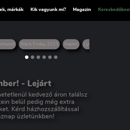
tek, márkák
Kik vagyunk mi?
Magazin
Kereskedőkne
chsend
Black Friday 2023
Xiaomi
Lydsto
Deerma
Jo
mber!
- Lejárt
tetlenül kedvező áron találsz
ein belül pedig még extra
t. Kérd házhozszállítással
aznap üzletünkben!