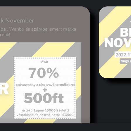
ck November
hibai, Wanbo és számos ismert márka
rnak!