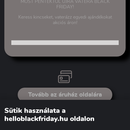
MOST PÉNTEKTŐL ÚJRA VATERA BLACK
FRIDAY!
Keress kincseket, vaterázz egyedi ajándékokat
akciós áron!
Tovább az áruház oldalára
Sütik használata a
helloblackfriday.hu oldalon