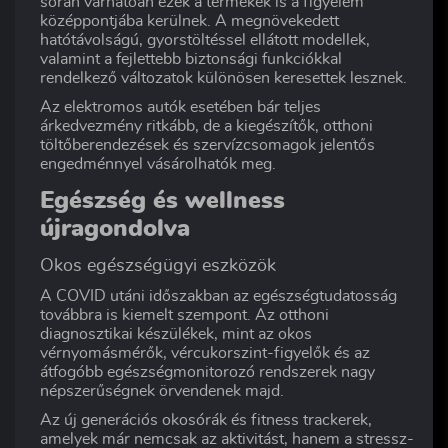
során várhatóan ezek a termékek is a figyelem
középpontjába kerülnek. A megnövekedett
hatótávolságú, gyorstöltéssel ellátott modellek,
valamint a fejlettebb biztonsági funkciókkal
rendelkező változatok különösen keresettek lesznek.
Az elektromos autók esetében bár teljes
árkedvezmény ritkább, de a kiegészítők, otthoni
töltőberendezések és szervízcsomagok jelentős
engedménnyel vásárolhatók meg.
Egészség és wellness
újragondolva
Okos egészségügyi eszközök
A COVID utáni időszakban az egészségtudatosság
továbbra is kiemelt szempont. Az otthoni
diagnosztikai készülékek, mint az okos
vérnyomásmérők, vércukorszint-figyelők és az
átfogóbb egészségmonitorozó rendszerek nagy
népszerűségnek örvendenek majd.
Az új generációs okosórák és fitness trackerek,
amelyek már nemcsak az aktivitást, hanem a stressz-