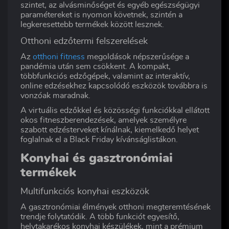
szintet, az alvásminőséget és egyéb egészségügyi
paramétereket is nyomon követnek, szintén a
legkeresettebb termékek között lesznek.
Otthoni edzőtermi felszerelések
Az
otthoni fitness
megoldások népszerűsége a
pandémia után sem csökkent. A kompakt,
többfunkciós edzőgépek, valamint az interaktív,
online edzésekhez kapcsolódó eszközök továbbra is
vonzóak maradnak.
A virtuális edzőkkel és közösségi funkciókkal ellátott
okos fitneszberendezések, amelyek személyre
szabott edzésterveket kínálnak, kiemelkedő helyet
foglalnak el a Black Friday kívánságlistákon.
Konyhai és gasztronómiai
termékek
Multifunkciós konyhai eszközök
A gasztronómiai élmények otthoni megteremtésének
trendje folytatódik. A több funkciót egyesítő,
helytakarékos konyhai készülékek, mint a prémium