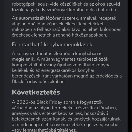
robotgépek, sous-vide készülékek és az okos szuvid
főzők nagy kedvezménnyel kerülhetnek a boltokba.
Az automatizált főzőrendszerek, amelyek receptek
alapján önállóan képesek elkészíteni ételeket,
miközben a felhasználó akár távol is lehet, különösen
érdekesek lehetnek a rohanó hétköznapokban.
Fenntartható konyhai megoldások
A környezettudatos életmód a konyhában is
megjelenik. A műanyagmentes tárolóeszközök,
komposztálható vagy újrahasznosítható konyhai
kellékek és az energiatakarékos konyhai
berendezések iránt várhatóan megnő az érdeklődés a
Black Friday időszakában.
Következtetés
A 2025-ös Black Friday során a fogyasztók
várhatóan az olyan termékeket részesítik előnyben,
amelyek valós értéket képviselnek, hosszútávú
befektetésnek számítanak, és amelyek hozzájárulnak
a mindennapi élet kényelmesebbé, egészségesebbé
vagy fenntarthatóbbá tételéhez.