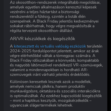
Az okosotthon-rendszerek integráltabb megoldásai,
amelyek egyetlen alkalmazáson keresztül képesek
vezérelni a teljes háztartást a biztonsági
rendszerektől a fűtésig, szintén a listák élén
szerepelnek. A Black Friday jelentős kedvezményei
sokakat rábírhatnak, hogy végre megvalósítsák a
régóta tervezett okosotthon-átállást.
AR/VR készülékek és kiegészítők
A
kiterjesztett és virtuális valóság eszközök
területén
2024-2025 fordulópontot jelentett, amikor az árak
végre elérhetőbbé váltak a tömegpiac számára. A
Black Friday időszakában a könnyebb, kompaktabb
és nagyobb látómezővel rendelkező VR-szemüvegek,
valamint a mindennapokban is hordható AR-
szemüvegek iránt várható jelentős érdeklődés.
Különösen keresettek lesznek azok a modellek,
amelyek nemcsak játékra, hanem produktív
munkavégzésre, oktatásra és szociális interakciókra
is optimalizáltak. Az ezekhez kapcsolódó kiegészítők
– mint a haptikus kesztyűk, mozgásérzékelők –
ugyancsak slágertermékek lehetnek.