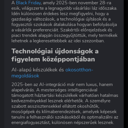
A
Black Friday
, amely 2025-ben november 28-ra
esik, világszerte a legnagyobb vásárlási láz időszaka.
Idén különösen érdekes lesz megfigyelni, hogy a
gazdasági változások, a technológiai újítások és a
fogyasztói szokások átalakulása hogyan befolyásolja
a vásárlók preferenciáit. Szakértői előrejelzések és
piaci trendek alapján összegyűjtöttük, mely termékek
lehetnek a legkeresettebbek az idei szezonban.
Technológiai újdonságok a
figyelem középpontjában
AI-alapú készülékek és
okosotthon-
megoldások
2025-ben az AI-integráció már nem luxus, hanem
alapelvárás. A mesterséges intelligenciával
támogatott háztartási készülékek várhatóan hatalmas
kedvezményekkel lesznek elérhetők. A személyre
szabott asszisztensekkel ellátott okoshűtők,
mosógépek és klímaberendezések, amelyek képesek
tanulni a felhasználói szokásokból és optimalizálni az
energiafogyasztást, különösen népszerűek lesznek.