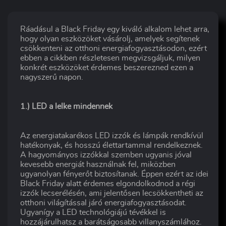
Ráadásul a Black Friday egy kiváló alkalom lehet arra,
hogy olyan eszközöket vásárolj, amelyek segítenek
csökkenteni az otthoni energiafogyasztásodon, ezért
ebben a cikkben részletesen megvizsgáljuk, milyen
konkrét eszközöket érdemes beszerezned ezen a
nagyszerű napon.
1.) LED a lelke mindennek
Az energiatakarékos LED izzók és lámpák rendkívül
hatékonyak, és hosszú élettartammal rendelkeznek.
A hagyományos izzókkal szemben ugyanis jóval
kevesebb energiát használnak fel, miközben
ugyanolyan fényerőt biztosítanak. Éppen ezért az idei
Black Friday alatt érdemes elgondolkodnod a régi
izzók lecserélésén, ami jelentősen lecsökkentheti az
otthoni világítással járó energiafogyasztásodat.
Ugyanígy a LED technológiájú tévékkel is
hozzájárulhatsz a barátságosabb villanyszámlához.