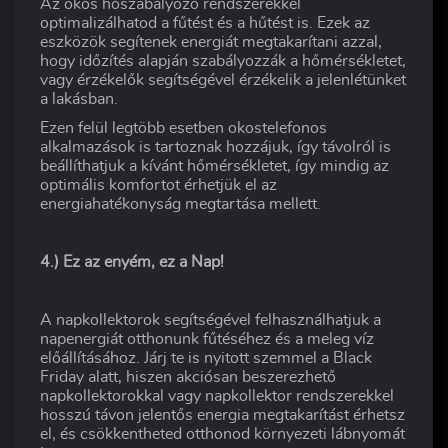
Az okos hőszabályozó rendszerekkel
optimalizálhatod a fűtést és a hűtést is. Ezek az
eszközök segítenek energiát megtakarítani azzal,
hogy időzítés alapján szabályozzák a hőmérsékletet,
vagy érzékelők segítségével érzékelik a jelenlétünket
a lakásban.
Ezen felül legtöbb esetben okostelefonos
alkalmazások is tartoznak hozzájuk, így távolról is
beállíthatjuk a kívánt hőmérsékletet, így mindig az
optimális komfortot érhetjük el az
energiahatékonyság megtartása mellett.
4.) Ez az enyém, ez a Nap!
A napkollektorok segítségével felhasználhatjuk a
napenergiát otthonunk fűtéséhez és a meleg víz
előállításához. Járj te is nyitott szemmel a Black
Friday alatt, hiszen akciósan beszerezhető
napkollektorokkal vagy napkollektor rendszerekkel
hosszú távon jelentős energia megtakarítást érhetsz
el, és csökkentheted otthonod környezeti lábnyomát