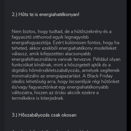
2.) Hűts te is energiahatékonyan!
Nem biztos, hogy tudtad, de a hűtőszekrény és a
fagyasztó otthonod egyik legnagyobb
energiafogyasztója. Ezért különösen fontos, hogy ha
teheted, akkor ezekből energiahatékony modelleket
válassz, amik kifejezetten alacsonyabb
energiafelhasználásra vannak tervezve. Például olyan
funkciókat kínálnak, mint a hőszigetelt ajtók és a
digitális hőmérsékletszabályozás, amelyek segítenek
minimalizálni az energiapazarlást. A Black Friday
ideális lehetőség arra, hogy lecseréljük régi hűtőnket
és/vagy fagyasztónkat egy energiahatékonyabb
változatra, hiszen az óriási akciók ezekre a
termékekre is kiterjednek.
3.) Hőszabályozás csak okosan