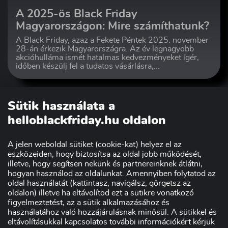
A 2025-ös Black Friday
Magyarországon: Mire számíthatunk?
A Black Friday, azaz a Fekete Péntek 2025. november
28-án érkezik Magyarországra. Az év legnagyobb
akcióhulláma ismét hatalmas kedvezményeket ígér,
időben készülj fel a tudatos vásárlásra,...
Sütik használata a
helloblackfriday.hu oldalon
A jelen weboldal sütiket (cookie-kat) helyez el az
eszközeiden, hogy biztosítsa az oldal jobb működését,
illetve, hogy segítsen nekünk és partnereinknek átlátni,
hogyan használod az oldalunkat. Amennyiben folytatod az
oldal használatát (kattintasz, navigálsz, görgetsz az
Szakmai partnerünk:
oldalon) illetve ha eltávolítod ezt a sütikre vonatkozó
figyelmeztetést, az a sütik alkalmazásához és
használatához való hozzájárulásnak minősül. A sütikkel és
eltávolításukkal kapcsolatos további információkért kérjük