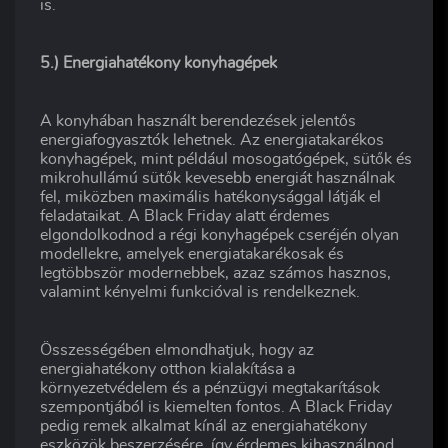
is.
5.) Energiahatékony konyhagépek
A konyhában használt berendezések jelentős
energiafogyasztók lehetnek. Az energiatakarékos
konyhagépek, mint például mosogatógépek, sütők és
mikrohullámú sütők kevesebb energiát használnak
fel, miközben maximális hatékonysággal látják el
feladataikat. A Black Friday alatt érdemes
elgondolkodnod a régi konyhagépek cseréjén olyan
modellekre, amelyek energiatakarékosak és
legtöbbször modernebbek, azaz számos hasznos,
valamint kényelmi funkcióval is rendelkeznek.
Összességében elmondhatjuk, hogy az
energiahatékony otthon kialakítása a
környezetvédelem és a pénzügyi megtakarítások
szempontjából is kiemelten fontos. A Black Friday
pedig remek alkalmat kínál az energiahatékony
eszközök beszerzésére, így érdemes kihasználnod