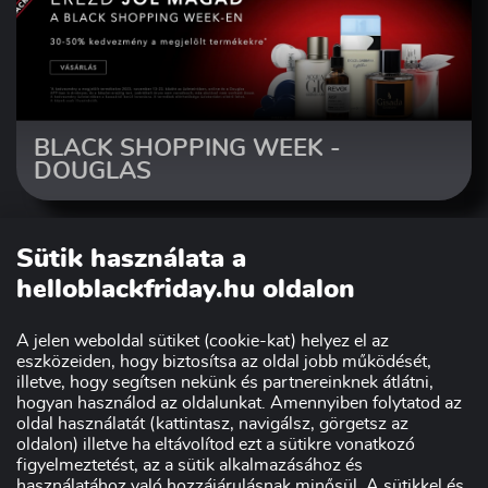
BLACK SHOPPING WEEK -
DOUGLAS
Sütik használata a
helloblackfriday.hu oldalon
A jelen weboldal sütiket (cookie-kat) helyez el az
eszközeiden, hogy biztosítsa az oldal jobb működését,
illetve, hogy segítsen nekünk és partnereinknek átlátni,
hogyan használod az oldalunkat. Amennyiben folytatod az
oldal használatát (kattintasz, navigálsz, görgetsz az
Szakmai partnerünk:
oldalon) illetve ha eltávolítod ezt a sütikre vonatkozó
figyelmeztetést, az a sütik alkalmazásához és
használatához való hozzájárulásnak minősül. A sütikkel és