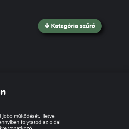
Kategória szűrő
on
 jobb működését, illetve,
nnyiben folytatod az oldal
tikre vonatkozó