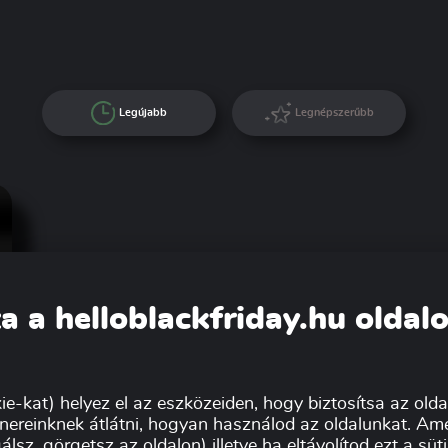
Legújabb
Legnépszerűbb
a a helloblackfriday.hu oldal
ie-kat) helyez el az eszközeiden, hogy biztosítsa az oldal
nereinknek átlátni, hogyan használod az oldalunkat. Ame
álsz, görgetsz az oldalon) illetve ha eltávolítod ezt a sü