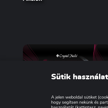
Sütik használat
Crystal Nails Black Friday
A jelen weboldal sütiket (cook
hogy segítsen nekünk és part
2023!
használatát (kattintasz, navig