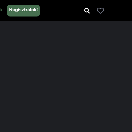
k
Regisztrálok!