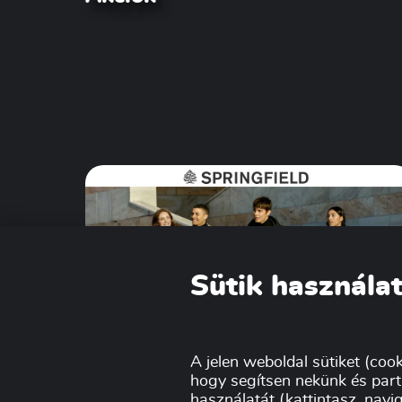
Sütik használat
Springfield Black Friday
A jelen weboldal sütiket (cook
hogy segítsen nekünk és part
2023!
használatát (kattintasz, navig