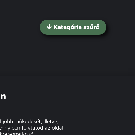
Kategória szűrő
on
 jobb működését, illetve,
nnyiben folytatod az oldal
tikre vonatkozó