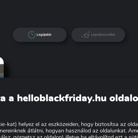
Legújabb
Legnépszerűbb
a a helloblackfriday.hu oldal
ie-kat) helyez el az eszközeiden, hogy biztosítsa az oldal
nereinknek átlátni, hogyan használod az oldalunkat. Ame
álsz, görgetsz az oldalon) illetve ha eltávolítod ezt a sü