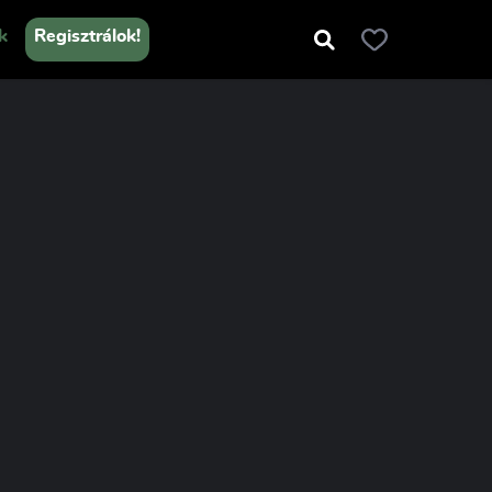
k
Regisztrálok!