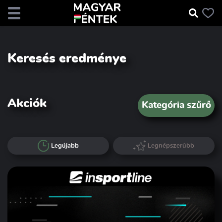
Keresés eredménye
Akciók
Kategória szűrő
Legújabb
Legnépszerűbb