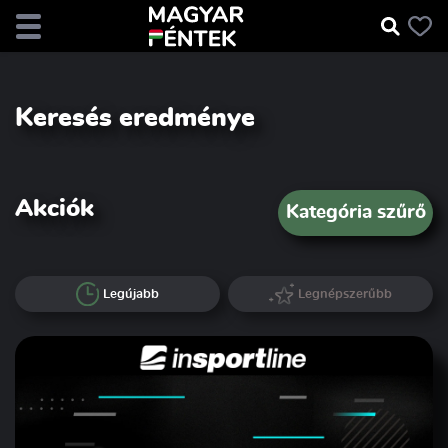
Keresés eredménye
Akciók
Kategória szűrő
Legújabb
Legnépszerűbb