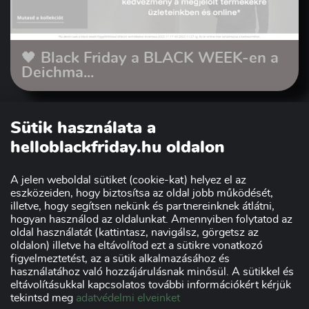
🖤 Black Friday a BLACK WEEK-en a
Deichma...
Sütik használata a
helloblackfriday.hu oldalon
A jelen weboldal sütiket (cookie-kat) helyez el az
eszközeiden, hogy biztosítsa az oldal jobb működését,
illetve, hogy segítsen nekünk és partnereinknek átlátni,
hogyan használod az oldalunkat. Amennyiben folytatod az
oldal használatát (kattintasz, navigálsz, görgetsz az
Szakmai partnerünk:
oldalon) illetve ha eltávolítod ezt a sütikre vonatkozó
figyelmeztetést, az a sütik alkalmazásához és
használatához való hozzájárulásnak minősül. A sütikkel és
eltávolításukkal kapcsolatos további információkért kérjük
tekintsd meg
adatvédelmi elveinket
Impresszum
Adatvédelmi nyilatkozat