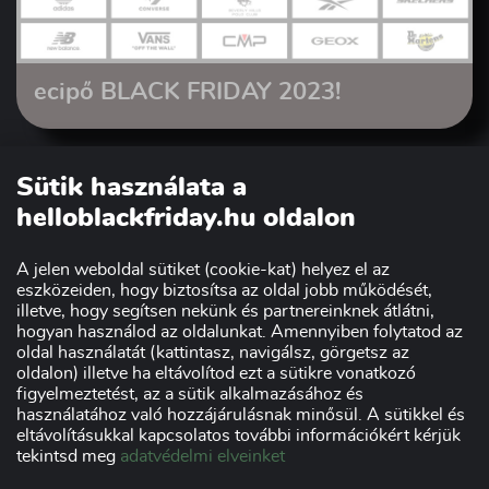
ecipő BLACK FRIDAY 2023!
Sütik használata a
helloblackfriday.hu oldalon
A jelen weboldal sütiket (cookie-kat) helyez el az
eszközeiden, hogy biztosítsa az oldal jobb működését,
illetve, hogy segítsen nekünk és partnereinknek átlátni,
hogyan használod az oldalunkat. Amennyiben folytatod az
oldal használatát (kattintasz, navigálsz, görgetsz az
Szakmai partnerünk:
oldalon) illetve ha eltávolítod ezt a sütikre vonatkozó
figyelmeztetést, az a sütik alkalmazásához és
használatához való hozzájárulásnak minősül. A sütikkel és
eltávolításukkal kapcsolatos további információkért kérjük
tekintsd meg
adatvédelmi elveinket
Impresszum
Adatvédelmi nyilatkozat
Kereskedőknek
Szponzorok