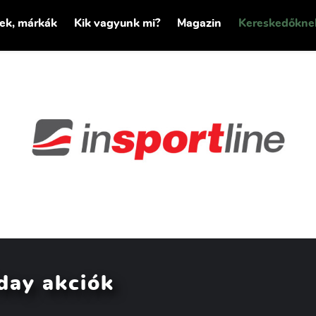
tek, márkák
Kik vagyunk mi?
Magazin
Kereskedőkne
day akciók