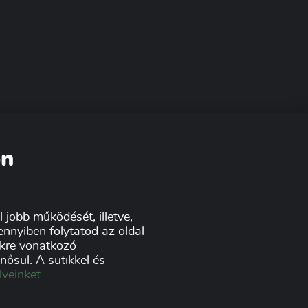
on
 jobb működését, illetve,
nnyiben folytatod az oldal
tikre vonatkozó
ősül. A sütikkel és
lveinket
atvédelmi nyilatkozat
ponzorok