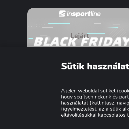
Lejárt
Sütik használat
InSPORTline Black Friday
2023
A jelen weboldal sütiket (cook
hogy segítsen nekünk és part
használatát (kattintasz, navig
figyelmeztetést, az a sütik a
eltávolításukkal kapcsolatos 
Szakmai partnerün