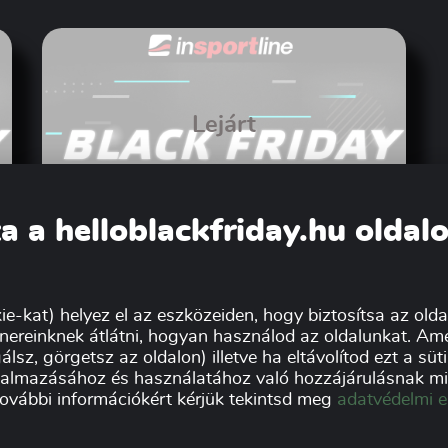
Lejárt
a a helloblackfriday.hu oldal
inSPORTline Black Friday
2023! 🔥
ie-kat) helyez el az eszközeiden, hogy biztosítsa az oldal
nereinknek átlátni, hogyan használod az oldalunkat. Ame
álsz, görgetsz az oldalon) illetve ha eltávolítod ezt a sü
lkalmazásához és használatához való hozzájárulásnak min
további információkért kérjük tekintsd meg
adatvédelmi e
k:
Impresszum
Ad
Kereskedőknek
Sz