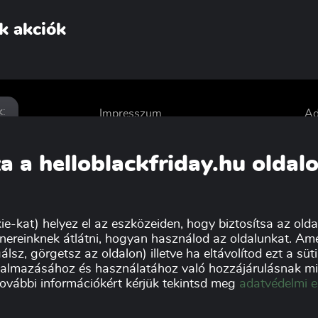
k akciók
k:
Impresszum
Ad
Kereskedőknek
Sz
a a helloblackfriday.hu oldal
ie-kat) helyez el az eszközeiden, hogy biztosítsa az oldal
nereinknek átlátni, hogyan használod az oldalunkat. Ame
álsz, görgetsz az oldalon) illetve ha eltávolítod ezt a sü
lkalmazásához és használatához való hozzájárulásnak min
további információkért kérjük tekintsd meg
adatvédelmi e