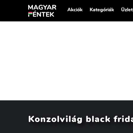
Akciók
Kategóriák
Üzle
Konzolvilág black frid