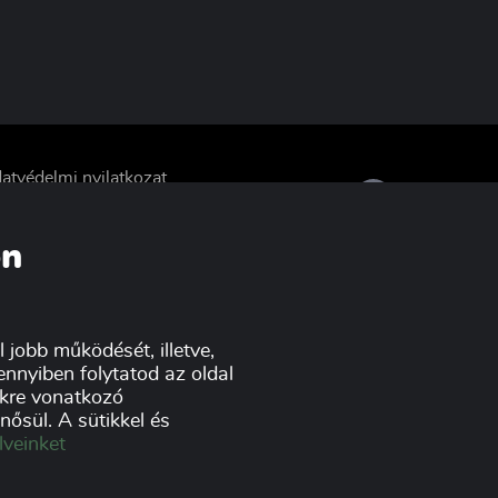
atvédelmi nyilatkozat
ponzorok
on
 jobb működését, illetve,
nnyiben folytatod az oldal
tikre vonatkozó
ősül. A sütikkel és
lveinket