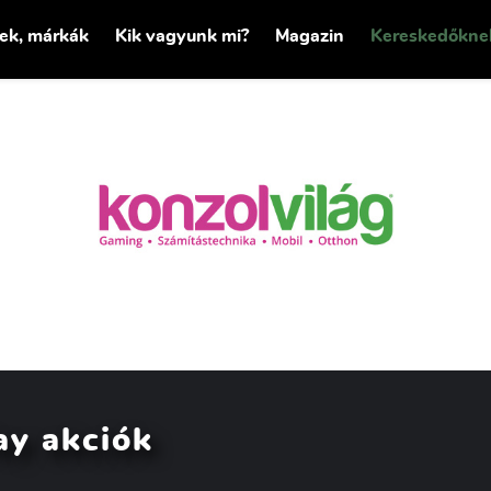
tek, márkák
Kik vagyunk mi?
Magazin
Kereskedőkne
ay akciók