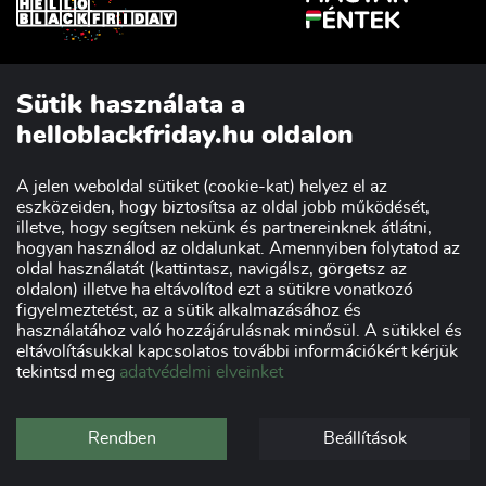
Szakmai partnerünk:
Sütik használata a
helloblackfriday.hu oldalon
A jelen weboldal sütiket (cookie-kat) helyez el az
Impresszum
Adatvédelmi nyilatkozat
eszközeiden, hogy biztosítsa az oldal jobb működését,
Kereskedőknek
Szponzorok
illetve, hogy segítsen nekünk és partnereinknek átlátni,
hogyan használod az oldalunkat. Amennyiben folytatod az
oldal használatát (kattintasz, navigálsz, görgetsz az
oldalon) illetve ha eltávolítod ezt a sütikre vonatkozó
figyelmeztetést, az a sütik alkalmazásához és
használatához való hozzájárulásnak minősül. A sütikkel és
eltávolításukkal kapcsolatos további információkért kérjük
tekintsd meg
adatvédelmi elveinket
Rendben
Beállítások