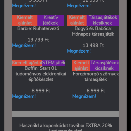
9 999 Ft
12 999 Ft
Megnézem!
Megnézem!
Kiemelt
Kreatív
Kiemelt
Társasjátékok
ajánlat
játékok
ajánlat
kicsiknek
Barbie: Ruhatervező
Bogyó és Babóca:
Hónapos társasjáték
19 799 Ft
Megnézem!
13 499 Ft
Megnézem!
Kiemelt ajánlat
STEM játék
Kiemelt
Társasjátékok
Boffin: Start 01
ajánlat
kicsiknek
tudományos elektronikai
Forgómorgó szörnyek
építőkészlet
társasjáték
8 999 Ft
6 999 Ft
Megnézem!
Megnézem!
Használd a kuponkódot további EXTRA 20%