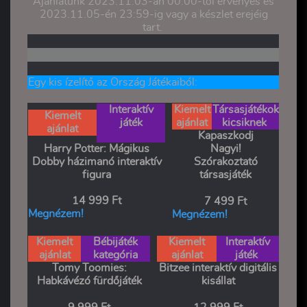
Ajánlatunk 2023.11.03-án 00:00-tól érvényes és
2023.11.05-én 23:59-ig vagy a készlet erejéig
tart.
Egy kis ízelítő az Ország Játékaiból:
Interaktív
Kiemelt
Társasjátékok
Kiemelt
játék
ajánlat
kicsiknek
ajánlat
Kapaszkodj
Harry Potter: Mágikus
Nagyi!
Dobby házimanó interaktív
Szórakoztató
figura
társasjáték
14 999 Ft
7 499 Ft
Megnézem!
Megnézem!
Kiemelt
Bébijáték
Kiemelt
Interaktív
ajánlat
kategória
ajánlat
játék
Tomy Toomies:
Bitzee interaktív digitális
Habkávézó fürdőjáték
kisállat