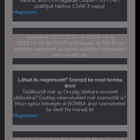
várunk, ahol csomagjaidat csupán 799 Ft-ért
szállítjuk házhoz CSAK 3 napig!
Megnézem
Ajánlatunk 2023.11.03-án 00:00-tól és
2023.11.05-én 23:59-ig érvényes. A 799 Ft-os
szállítási ajánlatunk az egyedi szállítású termékekre
nem vonatkozik.
Láttad és megtetszett? Szerezd be most bomba
áron!
Találkoztál már az Ország Játékára nevezett
játékokkal? Esetleg valamelyikkel már szemeztél is?
Most egész hétvégén át BOMBA áron szerezheted
be őket! Ne maradj le!
Megnézem