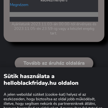
kedvezményért!
Megnézem
Ajánlatunk 2023.11.03-án 00:00-tól érvényes és
2023.11.05-én 23:59-ig vagy a készlet erejéig
tart.
Tovább az áruház oldalára
Sütik használata a
helloblackfriday.hu oldalon
A jelen weboldal sütiket (cookie-kat) helyez el az
eszközeiden, hogy biztosítsa az oldal jobb működését,
illetve, hogy segítsen nekünk és partnereinknek átlátni,