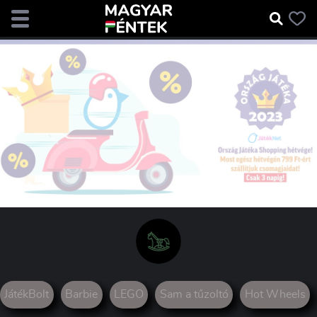
JátékBolt
Barbie
LEGO
Sam a tűzoltó
Hot Wheels