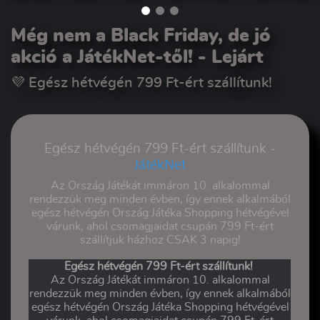
Még nem a Black Friday, de jó
akció a JátékNet-től!
- Lejárt
💜 Egész hétvégén 799 Ft-ért szállítunk!
Egész hétvégén 799 Ft-ért szállítunk -
JátékNet
Az Ország Játékát immáron 10. alkalommal
rendezzük meg minden évben, így ennek alkalmából
egész hétvégén Ország Játéka Shopping hétvégével
várunk, ahol csomagjaidat csupán 799 Ft-ért
szállítjuk házhoz CSAK 3 napig!
Egész hétvégén 799 Ft-ért szállítunk!
Az Ország Játékát immáron 10. alkalommal
rendezzük meg minden évben, így ennek alkalmából
egész hétvégén Ország Játéka Shopping hétvégével