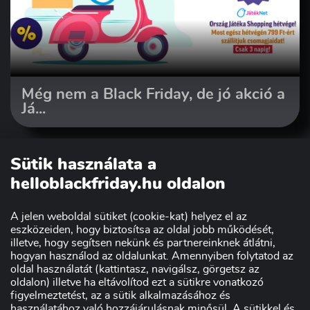
Még nem a Black Friday, de jó akció a
Já...
Sütik használata a
helloblackfriday.hu oldalon
A jelen weboldal sütiket (cookie-kat) helyez el az
eszközeiden, hogy biztosítsa az oldal jobb működését,
illetve, hogy segítsen nekünk és partnereinknek átlátni,
hogyan használod az oldalunkat. Amennyiben folytatod az
oldal használatát (kattintasz, navigálsz, görgetsz az
Szakmai partnerünk:
oldalon) illetve ha eltávolítod ezt a sütikre vonatkozó
figyelmeztetést, az a sütik alkalmazásához és
használatához való hozzájárulásnak minősül. A sütikkel és