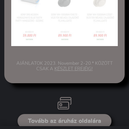
AJÁNLATOK 2023. November 2-20.* KÖZÖTT
CSAK A
KÉSZLET EREJÉIG!
Tovább az áruház oldalára