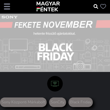
Sony Központi Márkabolt
SonCity
Black Friday