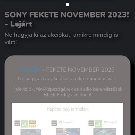
SONY FEKETE NOVEMBER 2023!
- Lejárt
Ne hagyja ki az akciókat, amikre mindig is
várt!
SonCity
- FEKETE NOVEMBER 2023
Ne hagyja ki az akciókat, amikre mindig is várt:
Televíziók, fényképezőgépek és audió berendezések
Black Friday akcióban!