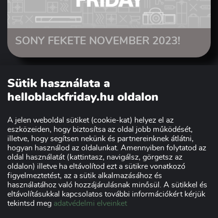
SONY FEKETE NOVEMBER 2023!
Sütik használata a
helloblackfriday.hu oldalon
A jelen weboldal sütiket (cookie-kat) helyez el az
eszközeiden, hogy biztosítsa az oldal jobb működését,
illetve, hogy segítsen nekünk és partnereinknek átlátni,
hogyan használod az oldalunkat. Amennyiben folytatod az
oldal használatát (kattintasz, navigálsz, görgetsz az
Szakmai partnerünk:
oldalon) illetve ha eltávolítod ezt a sütikre vonatkozó
figyelmeztetést, az a sütik alkalmazásához és
használatához való hozzájárulásnak minősül. A sütikkel és
eltávolításukkal kapcsolatos további információkért kérjük
tekintsd meg
adatvédelmi elveinket
Impresszum
Adatvédelmi nyilatkozat
Kereskedőknek
Szponzorok