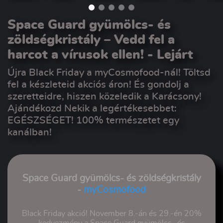
Space Guard gyümölcs- és
zöldségkristály – Vedd fel a
harcot a vírusok ellen!
- Lejárt
Újra Black Friday a myCosmofood-nál! Töltsd
fel a készleteid akciós áron! És gondolj a
szeretteidre, hiszen közeledik a Karácsony!
Ajándékozd Nekik a legértékesebbet:
EGÉSZSÉGET! 100% természetet egy
kanálban!
Space Guard gyümölcs- és zöldségkristály
-
myCosmofood
Black Friday akció! November 8.-án és 29.-én 20%
kedvezmény a Space Guard gyümölcs- és