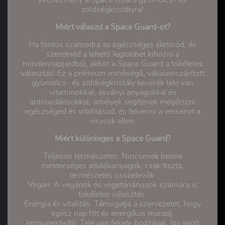
zöldségkristályra!
Miért válaszd a Space Guard-ot?
Ha fontos számodra az egészséges életmód, és
szeretnéd a lehető legtöbbet kihozni a
mindennapjaidból, akkor a Space Guard a tökéletes
választás! Ez a prémium minőségű, vákuumszárított
gyümölcs- és zöldségkristály keverék tele van
vitaminokkal, ásványi anyagokkal és
antioxidánsokkal, amelyek segítenek megőrizni
egészséged és vitalitásod, és felvenni a versenyt a
vírusok ellen.
Miért különleges a Space Guard?
Teljesen természetes: Nincsenek benne
mesterséges adalékanyagok, csak tiszta,
természetes összetevők.
Vegán: A vegánok és vegetáriánusok számára is
tökéletes választás.
Energia és vitalitás: Támogatja a szervezetet, hogy
egész nap fitt és energikus maradj.
Immunerősítő: Tele van fekete bodzával, így segít