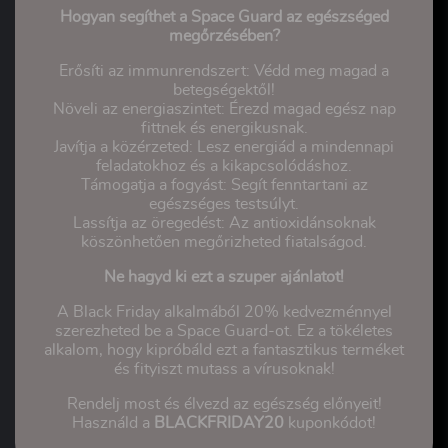
Hogyan segíthet a Space Guard az egészséged
megőrzésében?
Erősíti az immunrendszert: Védd meg magad a
betegségektől!
Növeli az energiaszintet: Érezd magad egész nap
fittnek és energikusnak.
Javítja a közérzeted: Lesz energiád a mindennapi
feladatokhoz és a kikapcsolódáshoz.
Támogatja a fogyást: Segít fenntartani az
egészséges testsúlyt.
Lassítja az öregedést: Az antioxidánsoknak
köszönhetően megőrizheted fiatalságod.
Ne hagyd ki ezt a szuper ajánlatot!
A Black Friday alkalmából 20% kedvezménnyel
szerezheted be a Space Guard-ot. Ez a tökéletes
alkalom, hogy kipróbáld ezt a fantasztikus terméket
és fityiszt mutass a vírusoknak!
Rendelj most és élvezd az egészség előnyeit!
Használd a
BLACKFRIDAY20
kuponkódot!