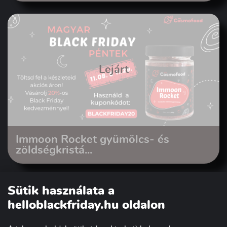
Lejárt
Immoon Rocket gyümölcs- és
zöldségkristá...
Sütik használata a
helloblackfriday.hu oldalon