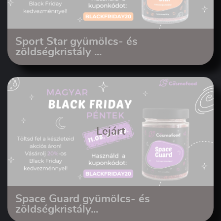
Sport Star gyümölcs- és
zöldségkristály ...
Lejárt
Space Guard gyümölcs- és
zöldségkristály...