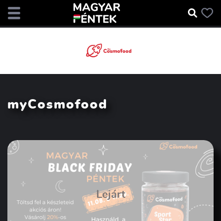
myCosmofood
Lejárt