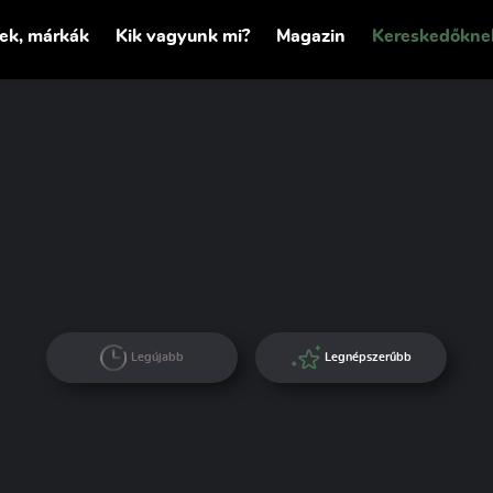
tek, márkák
Kik vagyunk mi?
Magazin
Kereskedőkne
Legújabb
Legnépszerűbb