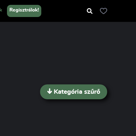
k
Regisztrálok!
Kategória szűrő