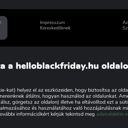
k:
Impresszum
Ad
Kereskedőknek
Sz
a a helloblackfriday.hu oldal
ie-kat) helyez el az eszközeiden, hogy biztosítsa az oldal
nereinknek átlátni, hogyan használod az oldalunkat. Ame
álsz, görgetsz az oldalon) illetve ha eltávolítod ezt a sü
lkalmazásához és használatához való hozzájárulásnak min
további információkért kérjük tekintsd meg
adatvédelmi e