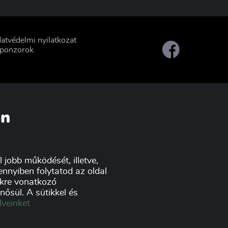
atvédelmi nyilatkozat
ponzorok
on
 jobb működését, illetve,
nnyiben folytatod az oldal
tikre vonatkozó
ősül. A sütikkel és
lveinket