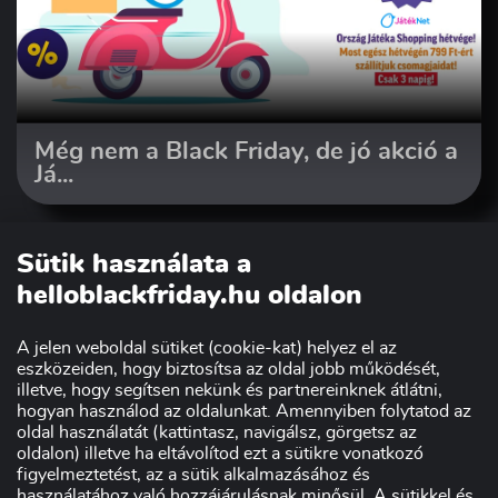
Még nem a Black Friday, de jó akció a
Já...
Sütik használata a
helloblackfriday.hu oldalon
A jelen weboldal sütiket (cookie-kat) helyez el az
eszközeiden, hogy biztosítsa az oldal jobb működését,
illetve, hogy segítsen nekünk és partnereinknek átlátni,
hogyan használod az oldalunkat. Amennyiben folytatod az
oldal használatát (kattintasz, navigálsz, görgetsz az
Szakmai partnerünk:
oldalon) illetve ha eltávolítod ezt a sütikre vonatkozó
figyelmeztetést, az a sütik alkalmazásához és
használatához való hozzájárulásnak minősül. A sütikkel és