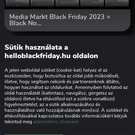
Media Markt Black Friday 2023 =
Black No...
Sütik használata a
helloblackfriday.hu oldalon
A jelen weboldal sütiket (cookie-kat) helyez el az
eszközeiden, hogy biztosítsa az oldal jobb működését,
illetve, hogy segítsen nekünk és partnereinknek átlátni,
hogyan használod az oldalunkat. Amennyiben folytatod az
oldal használatát (kattintasz, navigálsz, görgetsz az
Szakmai partnerünk:
oldalon) illetve ha eltávolítod ezt a sütikre vonatkozó
figyelmeztetést, az a sütik alkalmazásához és
használatához való hozzájárulásnak minősül. A sütikkel és
eltávolításukkal kapcsolatos további információkért kérjük
tekintsd meg
adatvédelmi elveinket
Impresszum
Adatvédelmi nyilatkozat
Kereskedőknek
Szponzorok