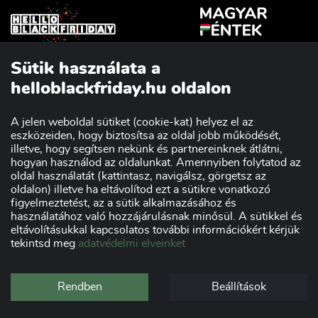
Sütik használata a
Szakmai partnerünk:
helloblackfriday.hu oldalon
A jelen weboldal sütiket (cookie-kat) helyez el az
eszközeiden, hogy biztosítsa az oldal jobb működését,
Impresszum
Adatvédelmi nyilatkozat
illetve, hogy segítsen nekünk és partnereinknek átlátni,
Kereskedőknek
Szponzorok
hogyan használod az oldalunkat. Amennyiben folytatod az
oldal használatát (kattintasz, navigálsz, görgetsz az
oldalon) illetve ha eltávolítod ezt a sütikre vonatkozó
figyelmeztetést, az a sütik alkalmazásához és
használatához való hozzájárulásnak minősül. A sütikkel és
eltávolításukkal kapcsolatos további információkért kérjük
tekintsd meg
adatvédelmi elveinket
Rendben
Beállítások