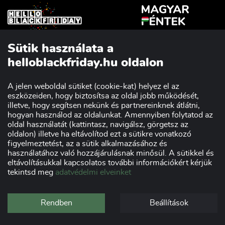
Sütik használata a
Szakmai partnerünk:
helloblackfriday.hu oldalon
A jelen weboldal sütiket (cookie-kat) helyez el az
eszközeiden, hogy biztosítsa az oldal jobb működését,
Impresszum
Adatvédelmi nyilatkozat
illetve, hogy segítsen nekünk és partnereinknek átlátni,
Kereskedőknek
Szponzorok
hogyan használod az oldalunkat. Amennyiben folytatod az
oldal használatát (kattintasz, navigálsz, görgetsz az
oldalon) illetve ha eltávolítod ezt a sütikre vonatkozó
figyelmeztetést, az a sütik alkalmazásához és
használatához való hozzájárulásnak minősül. A sütikkel és
eltávolításukkal kapcsolatos további információkért kérjük
tekintsd meg
adatvédelmi elveinket
Rendben
Beállítások