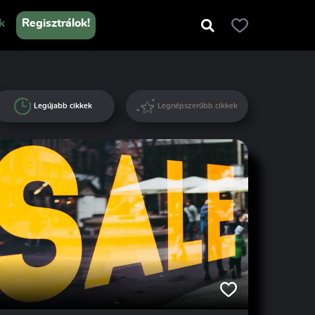
k
Regisztrálok!
Legújabb cikkek
Legnépszerűbb cikkek