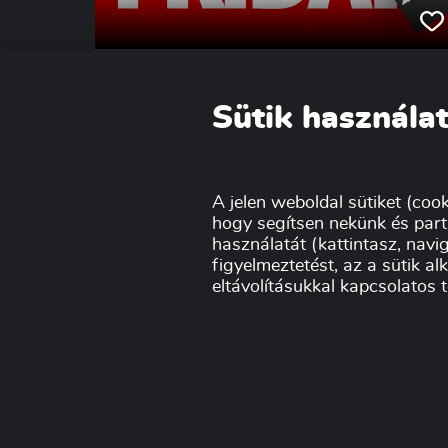
Mit hozhat a Black Friday
2025-ben? Black Friday
Sütik használat
vásárlási trendek válto...
A Központi Statisztikai Hivatal adatai szerint
2023-ban a Black Friday forgalma
országszerte meghaladta a 45 milliárd forintot,
A jelen weboldal sütiket (cook
2024-ben pedig ez az összeg már a 60
hogy segítsen nekünk és part
milliárd forintot is el...
használatát (kattintasz, navig
figyelmeztetést, az a sütik a
eltávolításukkal kapcsolatos 