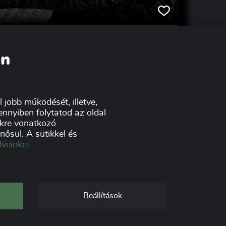
Magyar Péntek regisztráció
Legyen Ön is részese a Magyar Péntek
on
kezdeményezésnek, ahol a Black Friday idején
a magyar termékek és szolgáltatások kerülnek
a középpontba!
 jobb működését, illetve,
nnyiben folytatod az oldal
tikre vonatkozó
ősül. A sütikkel és
lveinket
Beállítások