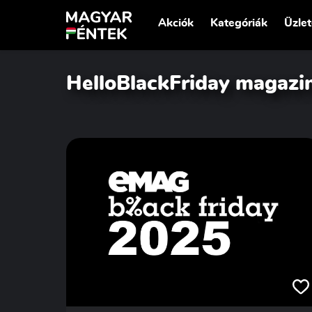
Akciók
Kategóriák
Üzle
HelloBlackFriday magazi