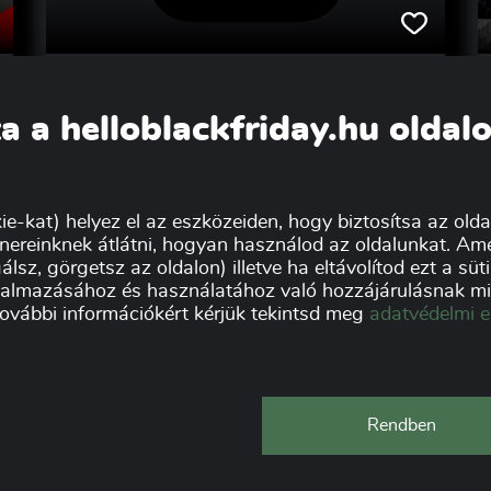
Hogy alakult a 2024 évi
Black Friday a 2023-as
a a helloblackfriday.hu oldal
Black Friday időszakhoz k...
A 2024-es Black Friday időszaka
Magyarországon jelentős változásokkal és
ellentmondásos tendenciákkal járt. Bár a teljes
ie-kat) helyez el az eszközeiden, hogy biztosítsa az oldal
forgalom növekedett a 2023-as évhez képest,
nereinknek átlátni, hogyan használod az oldalunkat. Ame
a fogyasztói magatartás...
álsz, görgetsz az oldalon) illetve ha eltávolítod ezt a sü
lkalmazásához és használatához való hozzájárulásnak min
további információkért kérjük tekintsd meg
adatvédelmi e
Rendben