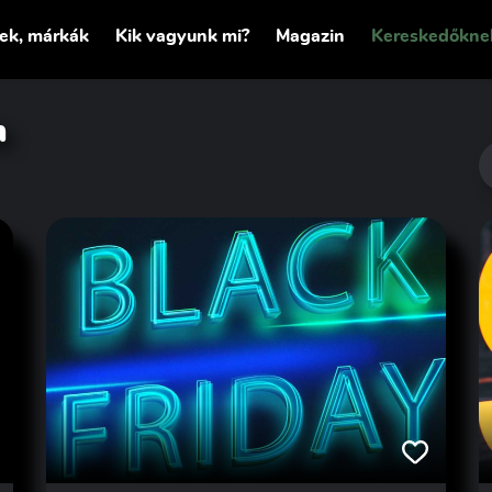
tek, márkák
Kik vagyunk mi?
Magazin
Kereskedőkne
n