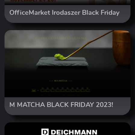
OfficeMarket Irodaszer Black Friday
M MATCHA BLACK FRIDAY 2023!