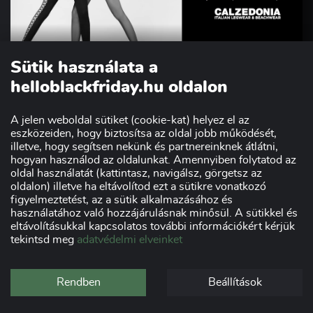
Sütik használata a
helloblackfriday.hu oldalon
BLACK FRIDAY 2023 - CALZEDONIA
A jelen weboldal sütiket (cookie-kat) helyez el az
eszközeiden, hogy biztosítsa az oldal jobb működését,
illetve, hogy segítsen nekünk és partnereinknek átlátni,
hogyan használod az oldalunkat. Amennyiben folytatod az
oldal használatát (kattintasz, navigálsz, görgetsz az
oldalon) illetve ha eltávolítod ezt a sütikre vonatkozó
figyelmeztetést, az a sütik alkalmazásához és
használatához való hozzájárulásnak minősül. A sütikkel és
eltávolításukkal kapcsolatos további információkért kérjük
tekintsd meg
adatvédelmi elveinket
Rendben
Beállítások
BLACK FRIDAY - Extreme Audio