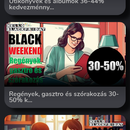
Útikönyvek és albumok 36-44%
kedvezménny...
Regények, gasztro és szórakozás 30-
50% k...